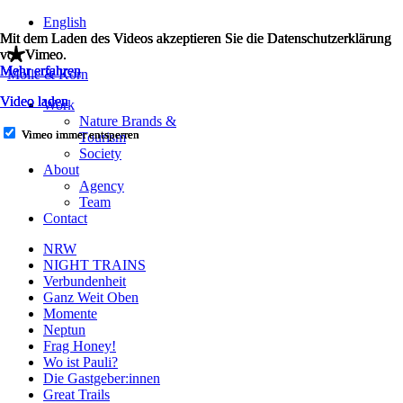
Zum
English
Inhalt
Mit dem Laden des Videos akzeptieren Sie die Datenschutzerklärung
Mit dem Laden des Videos akzeptieren Sie die Datenschutzerklärung
Mit dem Laden des Videos akzeptieren Sie die Datenschutzerklärung
springen
von Vimeo.
von Vimeo.
von Vimeo.
Mehr erfahren
Mehr erfahren
Mehr erfahren
Molle & Korn
Video laden
Video laden
Video laden
Work
Nature Brands &
Vimeo immer entsperren
Vimeo immer entsperren
Vimeo immer entsperren
Tourism
Society
About
Agency
Team
Contact
NRW
NIGHT TRAINS
Verbundenheit
Ganz Weit Oben
Momente
Neptun
Frag Honey!
Wo ist Pauli?
Die Gastgeber:innen
Great Trails